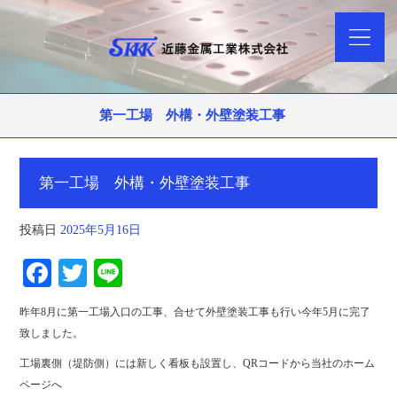
第一工場 外構・外壁塗装工事
第一工場 外構・外壁塗装工事
投稿日
2025年5月16日
Fa
T
Li
ce
wi
ne
昨年8月に第一工場入口の工事、合せて外壁塗装工事も行い今年5月に完了
bo
tte
致しました。
ok
r
工場裏側（堤防側）には新しく看板も設置し、QRコードから当社のホーム
ページへ