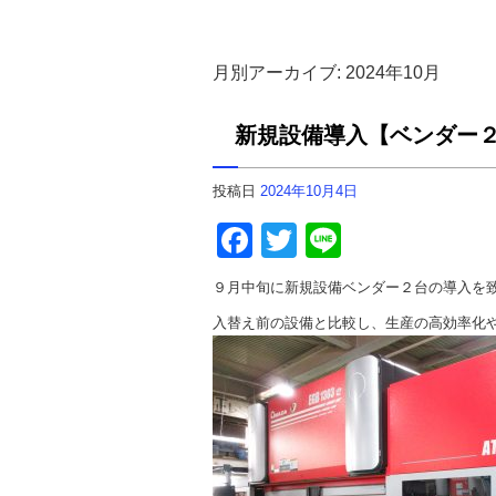
月別アーカイブ:
2024年10月
新規設備導入【ベンダー
投稿日
2024年10月4日
F
T
Li
a
wi
n
９月中旬に新規設備ベンダー２台の導入を
c
tt
e
入替え前の設備と比較し、生産の高効率化
e
er
b
o
o
k